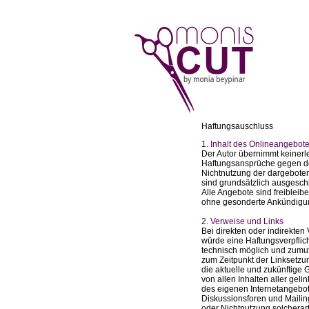
Haftungsauschluss
1. Inhalt des Onlineangebot
Der Autor übernimmt keinerlei
Haftungsansprüche gegen den
Nichtnutzung der dargeboten
sind grundsätzlich ausgeschl
Alle Angebote sind freibleib
ohne gesonderte Ankündigung
2. Verweise und Links
Bei direkten oder indirekten
würde eine Haftungsverpflich
technisch möglich und zumutb
zum Zeitpunkt der Linksetzung
die aktuelle und zukünftige G
von allen Inhalten aller geli
des eigenen Internetangebot
Diskussionsforen und Mailing
oder Nichtnutzung solcherart