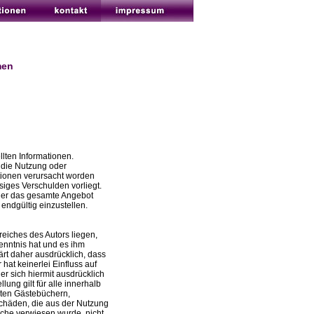
men
llten Informationen.
 die Nutzung oder
tionen verursacht worden
siges Verschulden vorliegt.
 oder das gesamte Angebot
endgültig einzustellen.
reiches des Autors liegen,
Kenntnis hat und es ihm
ärt daher ausdrücklich, dass
hat keinerlei Einfluss auf
er sich hiermit ausdrücklich
lung gilt für alle innerhalb
eten Gästebüchern,
 Schäden, die aus der Nutzung
elche verwiesen wurde, nicht