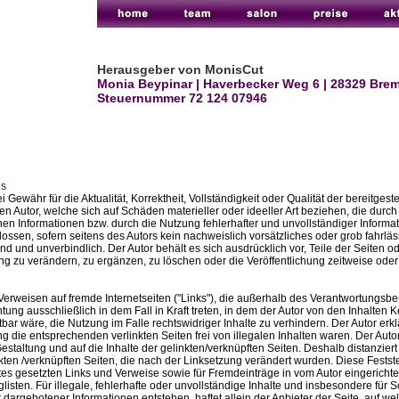
Herausgeber von MonisCut
Monia Beypinar | Haverbecker Weg 6 | 28329 Bre
Steuernummer
72 124 07946
es
 Gewähr für die Aktualität, Korrektheit, Vollständigkeit oder Qualität der bereitgeste
 Autor, welche sich auf Schäden materieller oder ideeller Art beziehen, die durch
en Informationen bzw. durch die Nutzung fehlerhafter und unvollständiger Informa
ossen, sofern seitens des Autors kein nachweislich vorsätzliches oder grob fahrläs
end und unverbindlich. Der Autor behält es sich ausdrücklich vor, Teile der Seiten
 zu verändern, zu ergänzen, zu löschen oder die Veröffentlichung zeitweise oder 
 Verweisen auf fremde Internetseiten ("Links"), die außerhalb des Verantwortungsbe
tung ausschließlich in dem Fall in Kraft treten, in dem der Autor von den Inhalten 
ar wäre, die Nutzung im Falle rechtswidriger Inhalte zu verhindern. Der Autor erkl
 die entsprechenden verlinkten Seiten frei von illegalen Inhalten waren. Der Autor 
estaltung und auf die Inhalte der gelinkten/verknüpften Seiten. Deshalb distanziert 
nkten /verknüpften Seiten, die nach der Linksetzung verändert wurden. Diese Feststel
es gesetzten Links und Verweise sowie für Fremdeinträge in vom Autor eingericht
listen. Für illegale, fehlerhafte oder unvollständige Inhalte und insbesondere für
 dargebotener Informationen entstehen, haftet allein der Anbieter der Seite, auf w